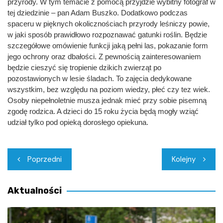
przyrody. W tym temacie z pomocą przyjdzie wybitny fotograf w
tej dziedzinie – pan Adam Buszko. Dodatkowo podczas
spaceru w pięknych okolicznościach przyrody leśniczy powie,
w jaki sposób prawidłowo rozpoznawać gatunki roślin. Będzie
szczegółowe omówienie funkcji jaką pełni las, pokazanie form
jego ochrony oraz dbałości. Z pewnością zainteresowaniem
będzie cieszyć się tropienie dzikich zwierząt po
pozostawionych w lesie śladach. To zajęcia dedykowane
wszystkim, bez względu na poziom wiedzy, płeć czy tez wiek.
Osoby niepełnoletnie musza jednak mieć przy sobie pisemną
zgodę rodzica. A dzieci do 15 roku życia będą mogły wziąć
udział tylko pod opieką dorosłego opiekuna.
Nawigacja
Poprzedni
Kolejny
wpisu
Aktualności