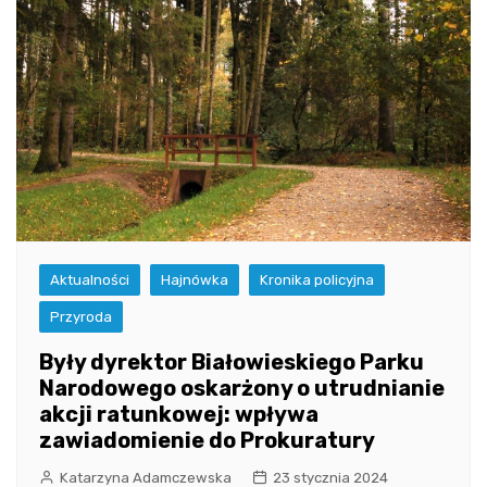
Aktualności
Hajnówka
Kronika policyjna
Przyroda
Były dyrektor Białowieskiego Parku
Narodowego oskarżony o utrudnianie
akcji ratunkowej: wpływa
zawiadomienie do Prokuratury
Katarzyna Adamczewska
23 stycznia 2024