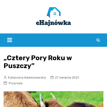
Skip
to
content
„Cztery Pory Roku w
Puszczy”
Katarzyna Adamczewska
27 sierpnia 2021
Przyroda