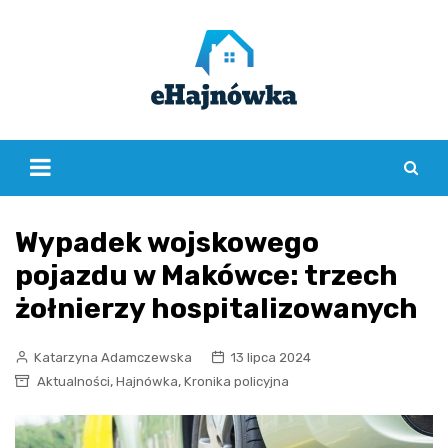
Skip
to
content
Wypadek wojskowego
pojazdu w Makówce: trzech
żołnierzy hospitalizowanych
Katarzyna Adamczewska
13 lipca 2024
,
,
Aktualności
Hajnówka
Kronika policyjna