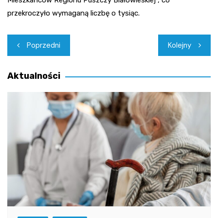
Mieszkańców Regionu Puszczy Białowieskiej”, co
przekroczyło wymaganą liczbę o tysiąc.
Nawigacja
Poprzedni
Kolejny
wpisu
Aktualności