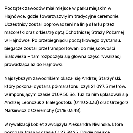
Początek zawodów miał miejsce w parku miejskim w
Hajnówce, gdzie towarzyszyły im tradycyjne ceremonie.
Uczestnicy zostali poprowadzeni na linię startu przez
mażoretki oraz orkiestrę dętą Ochotniczej Straży Pożarnej
w Hajnówce. Po przebiegnięciu początkowego dystansu,
biegacze zostali przetransportowani do miejscowości
Białowieża – tam rozpoczęła się główna część rywalizacji
prowadząca aż do Hajnówki.
Najszybszym zawodnikiem okazał się Andrzej Starżyński,
który pokonał dystans półmaratonu, czyli 21 097,5 metrów,
w imponującym czasie 01:09:50.36. Tuż za nim uplasowali się
Andrzej Leończuk z Białegostoku (01:10:20.33) oraz Grzegorz
Markiewicz z Czeremchy (01:18:03.48).
W rywalizacji kobiet zwyciężyła Aleksandra Niwińska, która
pokonała trasę w czasie 01:27:38.25. Drugie miejsce