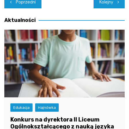
Nawigacja
Poprzedni
Kolejny
wpisu
Aktualności
Edukacja
Hajnówka
Konkurs na dyrektora II Liceum
Ogólnokształcącego z nauką języka