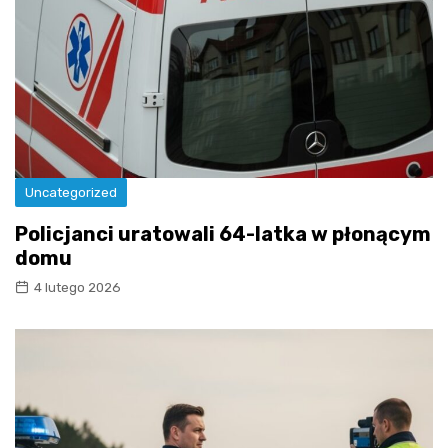
Uncategorized
Policjanci uratowali 64-latka w płonącym
domu
4 lutego 2026