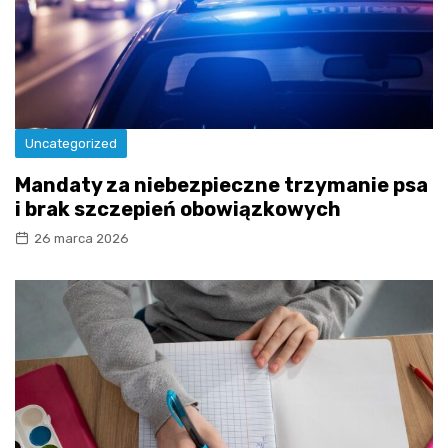
Uncategorized
Mandaty za niebezpieczne trzymanie psa
i brak szczepień obowiązkowych
26 marca 2026