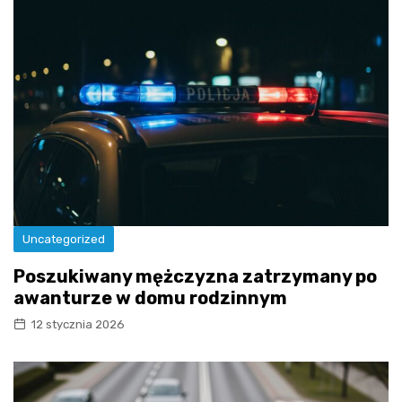
Uncategorized
Poszukiwany mężczyzna zatrzymany po
awanturze w domu rodzinnym
12 stycznia 2026