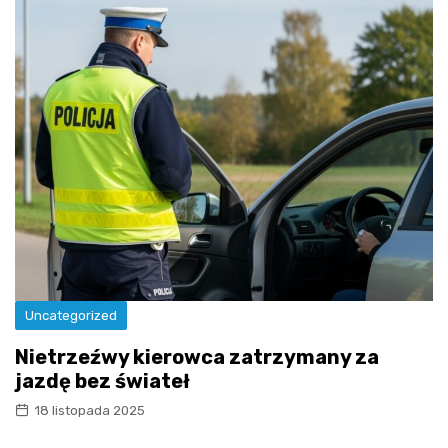
Uncategorized
Nietrzeźwy kierowca zatrzymany za
jazdę bez świateł
18 listopada 2025