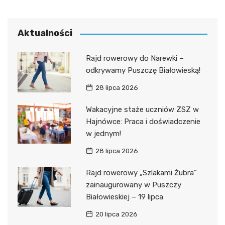
Aktualności
Rajd rowerowy do Narewki –
odkrywamy Puszczę Białowieską!
28 lipca 2026
Wakacyjne staże uczniów ZSZ w
Hajnówce: Praca i doświadczenie
w jednym!
28 lipca 2026
Rajd rowerowy „Szlakami Żubra”
zainaugurowany w Puszczy
Białowieskiej – 19 lipca
20 lipca 2026