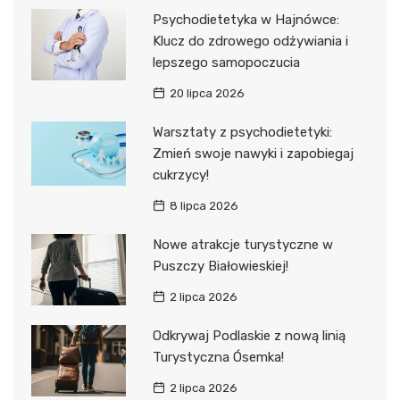
Psychodietetyka w Hajnówce:
Klucz do zdrowego odżywiania i
lepszego samopoczucia
20 lipca 2026
Warsztaty z psychodietetyki:
Zmień swoje nawyki i zapobiegaj
cukrzycy!
8 lipca 2026
Nowe atrakcje turystyczne w
Puszczy Białowieskiej!
2 lipca 2026
Odkrywaj Podlaskie z nową linią
Turystyczna Ósemka!
2 lipca 2026