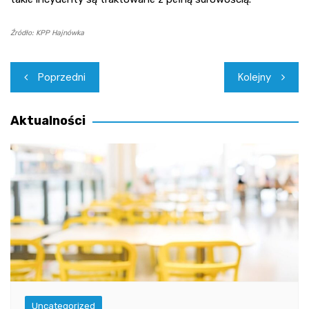
Źródło: KPP Hajnówka
Nawigacja
Poprzedni
Kolejny
wpisu
Aktualności
Uncategorized