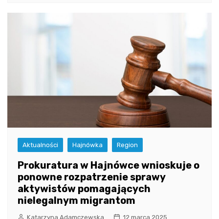
Aktualności
Hajnówka
Region
Prokuratura w Hajnówce wnioskuje o
ponowne rozpatrzenie sprawy
aktywistów pomagających
nielegalnym migrantom
Katarzyna Adamczewska
12 marca 2025