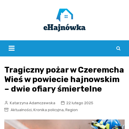
Skip
to
content
Tragiczny pożar w Czeremcha
Wieś w powiecie hajnowskim
– dwie ofiary śmiertelne
Katarzyna Adamczewska
22 lutego 2025
,
,
Aktualności
Kronika policyjna
Region