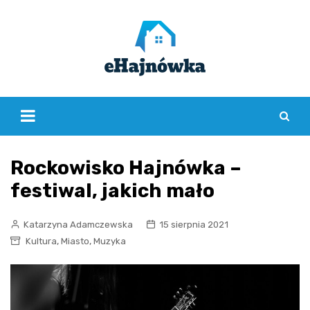
Skip
to
content
Rockowisko Hajnówka –
festiwal, jakich mało
Katarzyna Adamczewska
15 sierpnia 2021
,
,
Kultura
Miasto
Muzyka