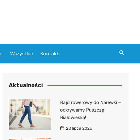
e
Wszystkie
Kontakt
Aktualności
w
Rajd rowerowy do Narewki –
odkrywamy Puszczę
e
Białowieską!
28 lipca 2026
ce
ra
ny