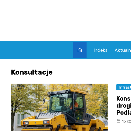
Skip
to
content
Indeks
Aktualn
Konsultacje
Infras
Kons
drogi
Podl
15 c