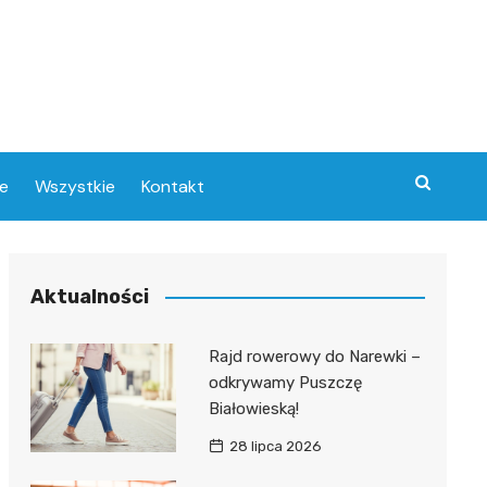
e
Wszystkie
Kontakt
Aktualności
w
Rajd rowerowy do Narewki –
odkrywamy Puszczę
e
Białowieską!
28 lipca 2026
ce
ra
ny