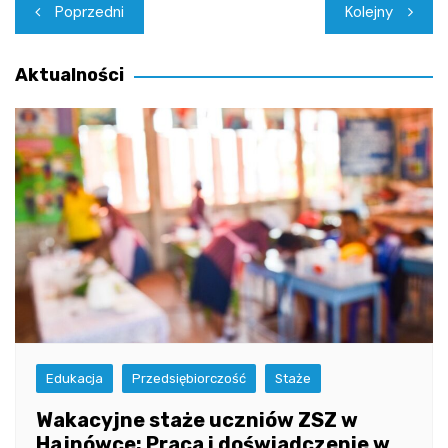
Nawigacja
Poprzedni
Kolejny
wpisu
Aktualności
Edukacja
Przedsiębiorczość
Staże
Wakacyjne staże uczniów ZSZ w
Hajnówce: Praca i doświadczenie w