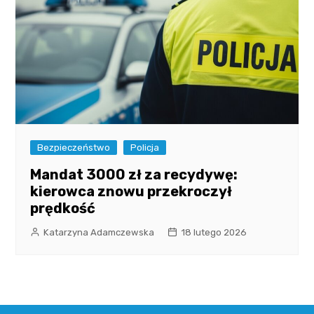
Bezpieczeństwo
Policja
Mandat 3000 zł za recydywę:
kierowca znowu przekroczył
prędkość
Katarzyna Adamczewska
18 lutego 2026