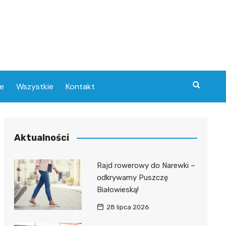
e
Wszystkie
Kontakt
Aktualności
w
Rajd rowerowy do Narewki –
odkrywamy Puszczę
e
Białowieską!
28 lipca 2026
ce
ra
ny