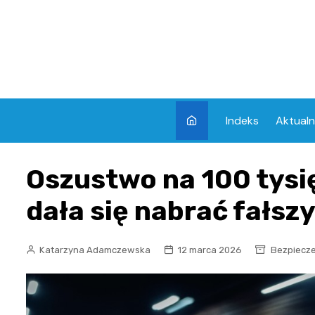
Skip
to
content
Indeks
Aktualn
Oszustwo na 100 tysię
dała się nabrać fałs
Katarzyna Adamczewska
12 marca 2026
Bezpiecz