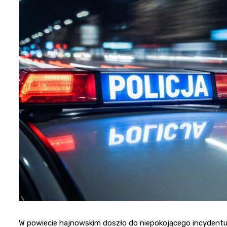
W powiecie hajnowskim doszło do niepokojącego incydentu,