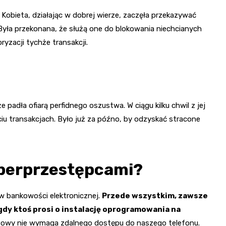
Kobieta, działając w dobrej wierze, zaczęła przekazywać
Była przekonana, że służą one do blokowania niechcianych
yzacji tychże transakcji.
padła ofiarą perfidnego oszustwa. W ciągu kilku chwil z jej
ciu transakcjach. Było już za późno, by odzyskać stracone
yberprzestępcami?
w bankowości elektronicznej.
Przede wszystkim, zawsze
gdy ktoś prosi o instalację oprogramowania na
nsowy nie wymaga zdalnego dostępu do naszego telefonu.