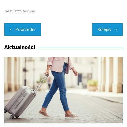
Źródło: KPP Hajnówka
Nawigacja
Poprzedni
Kolejny
wpisu
Aktualności