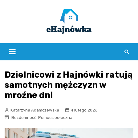
Skip
to
content
Dzielnicowi z Hajnówki ratują
samotnych mężczyzn w
mroźne dni
Katarzyna Adamczewska
4 lutego 2026
,
Bezdomność
Pomoc społeczna