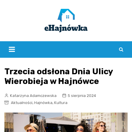
Skip
to
content
Trzecia odsłona Dnia Ulicy
Wierobieja w Hajnówce
Katarzyna Adamczewska
5 sierpnia 2024
,
,
Aktualności
Hajnówka
Kultura