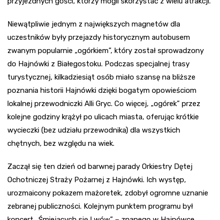
przyjezdnych gości, którzy mogli skorzystać z wielu atrakcji.
Niewątpliwie jednym z największych magnetów dla
uczestników były przejazdy historycznym autobusem
zwanym popularnie „ogórkiem”, który został sprowadzony
do Hajnówki z Białegostoku. Podczas specjalnej trasy
turystycznej, kilkadziesiąt osób miało szansę na bliższe
poznania historii Hajnówki dzięki bogatym opowieściom
lokalnej przewodniczki Alli Gryc. Co więcej, „ogórek” przez
kolejne godziny krążył po ulicach miasta, oferując krótkie
wycieczki (bez udziału przewodnika) dla wszystkich
chętnych, bez względu na wiek.
Zaczął się ten dzień od barwnej parady Orkiestry Dętej
Ochotniczej Straży Pożarnej z Hajnówki. Ich występ,
urozmaicony pokazem mażoretek, zdobył ogromne uznanie
zebranej publiczności. Kolejnym punktem programu był
koncert „Śmiejących się Lwów” – znanego w Hajnówce