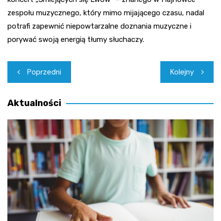
zespołu muzycznego, który mimo mijającego czasu, nadal
potrafi zapewnić niepowtarzalne doznania muzyczne i
porywać swoją energią tłumy słuchaczy.
Nawigacja
Poprzedni
Kolejny
wpisu
Aktualności