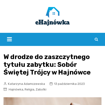
Skip
to
content
W drodze do zaszczytnego
tytułu zabytku: Sobór
Świętej Trójcy w Hajnówce
Katarzyna Adamczewska
13 października 2023
,
,
Hajnówka
Religia
Zabytki