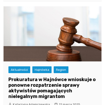
Aktualności
Hajnówka
Region
Prokuratura w Hajnówce wnioskuje o
ponowne rozpatrzenie sprawy
aktywistów pomagających
nielegalnym migrantom
Katarzyna Adamczewska
12 marca 2025