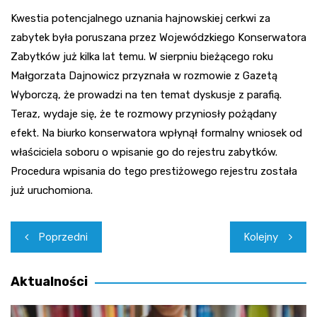
Kwestia potencjalnego uznania hajnowskiej cerkwi za
zabytek była poruszana przez Wojewódzkiego Konserwatora
Zabytków już kilka lat temu. W sierpniu bieżącego roku
Małgorzata Dajnowicz przyznała w rozmowie z Gazetą
Wyborczą, że prowadzi na ten temat dyskusje z parafią.
Teraz, wydaje się, że te rozmowy przyniosły pożądany
efekt. Na biurko konserwatora wpłynął formalny wniosek od
właściciela soboru o wpisanie go do rejestru zabytków.
Procedura wpisania do tego prestiżowego rejestru została
już uruchomiona.
Nawigacja
Poprzedni
Kolejny
wpisu
Aktualności