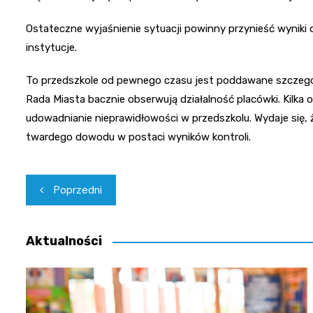
Ostateczne wyjaśnienie sytuacji powinny przynieść wynik
instytucje.
To przedszkole od pewnego czasu jest poddawane szczegół
Rada Miasta bacznie obserwują działalność placówki. Kilk
udowadnianie nieprawidłowości w przedszkolu. Wydaje się, ż
twardego dowodu w postaci wyników kontroli.
Nawigacja
Poprzedni
wpisu
Aktualności