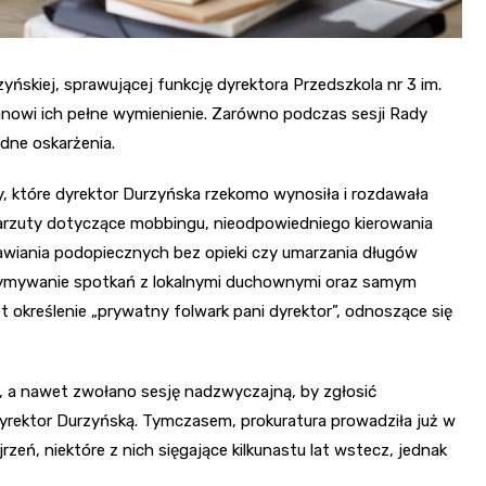
ńskiej, sprawującej funkcję dyrektora Przedszkola nr 3 im.
nowi ich pełne wymienienie. Zarówno podczas sesji Rady
dne oskarżenia.
, które dyrektor Durzyńska rzekomo wynosiła i rozdawała
 zarzuty dotyczące mobbingu, nieodpowiedniego kierowania
awiania podopiecznych bez opieki czy umarzania długów
rzymywanie spotkań z lokalnymi duchownymi oraz samym
 określenie „prywatny folwark pani dyrektor”, odnoszące się
a, a nawet zwołano sesję nadzwyczajną, by zgłosić
dyrektor Durzyńską. Tymczasem, prokuratura prowadziła już w
zeń, niektóre z nich sięgające kilkunastu lat wstecz, jednak