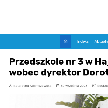
Skip
to
content
Indeks
Aktualn
Przedszkole nr 3 w H
wobec dyrektor Dorot
Katarzyna Adamczewska
30 września 2023
Edukac