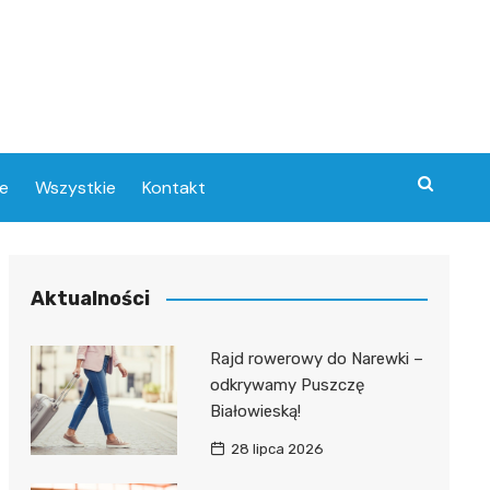
e
Wszystkie
Kontakt
Aktualności
w
Rajd rowerowy do Narewki –
odkrywamy Puszczę
e
Białowieską!
28 lipca 2026
ce
ra
ny