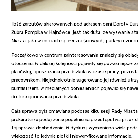
Ilość zarzutów skierowanych pod adresem pani Doroty Durzy
Żubra Pompika w Hajnówce, jest tak duża, że wyzwanie sta
Miasta, jak i w mediach społecznościowych, padały różnoro
Początkowo w centrum zainteresowania znalazły się obiady
otoczeniu. W dalszej kolejności pojawiły się poważniejsze
placówką, opuszczania przedszkola w czasie pracy, pozost
pracownikom. Niejednokrotnie sugerowano jej również ut
burmistrzem. W medialnych doniesieniach pojawiło się nawet
do funkcjonowania przedszkola.
Cała sprawa była omawiana podczas kilku sesji Rady Miast
prokuraturze podejrzenie popełnienia przestępstwa przez 
tej sprawie dochodzenie. W dyskusji wymieniano wiele podejr
większość to jedynie plotki i nieweryfikowane informacje.