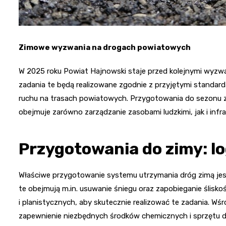
Zimowe wyzwania na drogach powiatowych
W 2025 roku Powiat Hajnowski staje przed kolejnymi wyzw
zadania te będą realizowane zgodnie z przyjętymi standard
ruchu na trasach powiatowych. Przygotowania do sezonu
obejmuje zarówno zarządzanie zasobami ludzkimi, jak i infra
Przygotowania do zimy: lo
Właściwe przygotowanie systemu utrzymania dróg zimą jes
te obejmują m.in. usuwanie śniegu oraz zapobieganie ślisko
i planistycznych, aby skutecznie realizować te zadania. Wś
zapewnienie niezbędnych środków chemicznych i sprzętu do