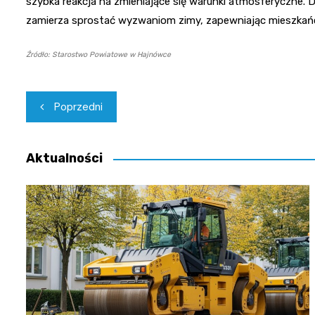
szybka reakcja na zmieniające się warunki atmosferyczne.
zamierza sprostać wyzwaniom zimy, zapewniając mieszkańc
Źródło: Starostwo Powiatowe w Hajnówce
Nawigacja
Poprzedni
wpisu
Aktualności