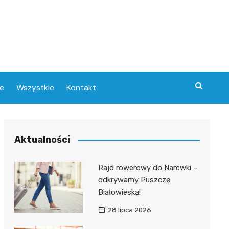
e
Wszystkie
Kontakt
Aktualności
w
Rajd rowerowy do Narewki –
odkrywamy Puszczę
e
Białowieską!
28 lipca 2026
ce
ra
ny