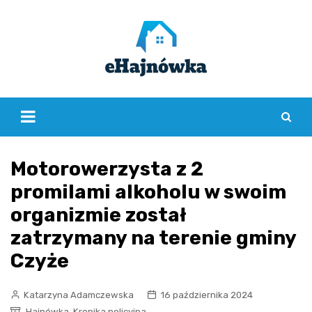
Skip
to
content
Motorowerzysta z 2
promilami alkoholu w swoim
organizmie został
zatrzymany na terenie gminy
Czyże
Katarzyna Adamczewska
16 października 2024
,
Hajnówka
Kronika policyjna